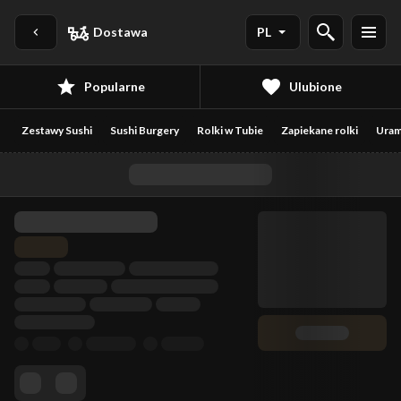
Dostawa
PL
Popularne
Ulubione
Zestawy Sushi
Sushi Burgery
Rolki w Tubie
Zapiekane rolki
Uram