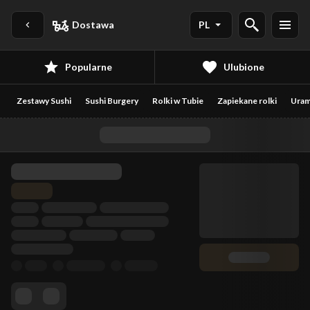
Dostawa
PL
Popularne
Ulubione
Zestawy Sushi
Sushi Burgery
Rolki w Tubie
Zapiekane rolki
Uram