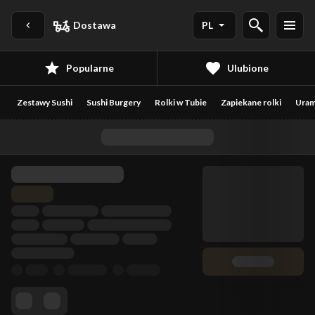
Dostawa
PL
Popularne
Ulubione
Zestawy Sushi
Sushi Burgery
Rolki w Tubie
Zapiekane rolki
Uram