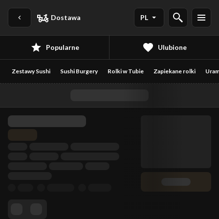
Dostawa
PL
Popularne
Ulubione
Zestawy Sushi
Sushi Burgery
Rolki w Tubie
Zapiekane rolki
Uram