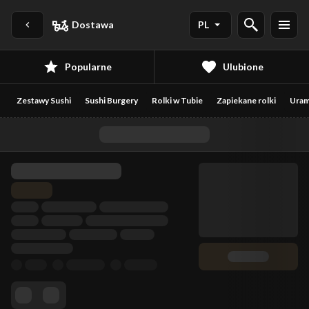
Dostawa
PL
Popularne
Ulubione
Zestawy Sushi
Sushi Burgery
Rolki w Tubie
Zapiekane rolki
Uram