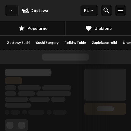
Dostawa
PL
Popularne
Ulubione
Zestawy Sushi
Sushi Burgery
Rolki w Tubie
Zapiekane rolki
Uram