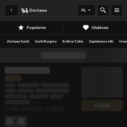
Dostawa
PL
Popularne
Ulubione
Zestawy Sushi
Sushi Burgery
Rolki w Tubie
Zapiekane rolki
Uram