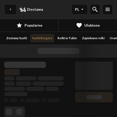
Dostawa
PL
Popularne
Ulubione
Zestawy Sushi
Sushi Burgery
Rolki w Tubie
Zapiekane rolki
Uram