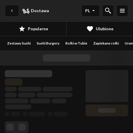
Dostawa
PL
Popularne
Ulubione
Zestawy Sushi
Sushi Burgery
Rolki w Tubie
Zapiekane rolki
Uram