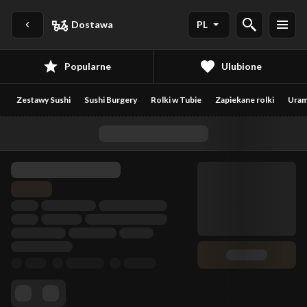
Dostawa
PL
Popularne
Ulubione
Zestawy Sushi
Sushi Burgery
Rolki w Tubie
Zapiekane rolki
Uram