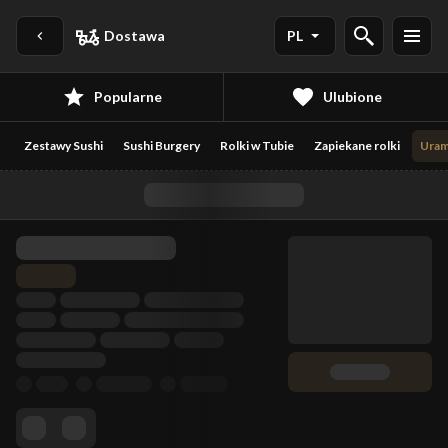
Dostawa
PL
Popularne
Ulubione
Zestawy Sushi
Sushi Burgery
Rolki w Tubie
Zapiekane rolki
Uram