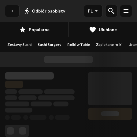
Odbiór osobisty
PL
Popularne
Ulubione
Zestawy Sushi
Sushi Burgery
Rolki w Tubie
Zapiekane rolki
Uram