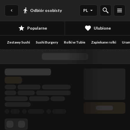
Odbiór osobisty
PL
Popularne
Ulubione
Zestawy Sushi
Sushi Burgery
Rolki w Tubie
Zapiekane rolki
Uram